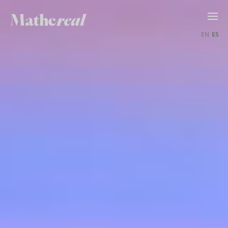
EN
ES